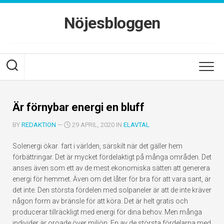
Skip
to
Nöjesbloggen
content
Är förnybar energi en bluff
BY
REDAKTION
—
29 APRIL, 2020 IN
ELAVTAL
Solenergi ökar fart i världen, särskilt när det gäller hem
förbättringar. Det är mycket fördelaktigt på många områden. Det
anses även som ett av de mest ekonomiska sätten att generera
energi för hemmet. Även om det låter för bra för att vara sant, är
det inte. Den största fördelen med solpaneler är att de inte kräver
någon form av bränsle för att köra. Det är helt gratis och
producerar tillräckligt med energi för dina behov. Men många
individer är oroade över miljön. En av de största fördelarna med