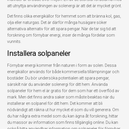
att utnyttja användningen av solenergi är att det är mycket grönt.
Det finns olika energikällor för hemmet som att bränna kol, gas,
olja eller naturgas. Det är därför många husägare söker
alternativa alternativ för att spara pengar. När de tar sig tid att
forskning om förnybar energi, inser de många fördelar som
vunnits.
Installera solpaneler
Förnybar energi kommer från naturen i form av solen. Dessa
energikällor används för både kommersiella tillämpningar och
bostäder. Du bör undersöka potentialen att spara pengar,
särskilt när du använder solenergi för ditt hem. Använda
solpaneler för hem el är gratis för dem som har ett överflöd av
mark. Men det finns andra saker som måste beaktas när du
installerar en solpanel för ditt hem. Det kommer att bli
nödvändigt att räkna ut hur mycket el som du vill generera. Om
du har några extra medel som du kan ägna åt forskning, hittar
du massor av information som finns tillgänglig online. Du kan
också hitta användbar information om solpaneler för förnybar