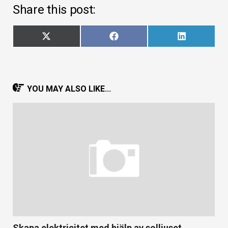
Share this post:
Dela
Dela
Dela
X
Facebook
LinkedIn
på
på
på
(Twitter)
YOU MAY ALSO LIKE...
Skapa elektricitet med hjälp av solljuset