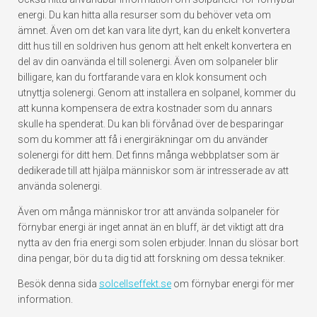
energi. Du kan hitta alla resurser som du behöver veta om
ämnet. Även om det kan vara lite dyrt, kan du enkelt konvertera
ditt hus till en soldriven hus genom att helt enkelt konvertera en
del av din oanvända el till solenergi. Även om solpaneler blir
billigare, kan du fortfarande vara en klok konsument och
utnyttja solenergi. Genom att installera en solpanel, kommer du
att kunna kompensera de extra kostnader som du annars
skulle ha spenderat. Du kan bli förvånad över de besparingar
som du kommer att få i energiräkningar om du använder
solenergi för ditt hem. Det finns många webbplatser som är
dedikerade till att hjälpa människor som är intresserade av att
använda solenergi.
Även om många människor tror att använda solpaneler för
förnybar energi är inget annat än en bluff, är det viktigt att dra
nytta av den fria energi som solen erbjuder. Innan du slösar bort
dina pengar, bör du ta dig tid att forskning om dessa tekniker.
Besök denna sida
solcellseffekt.se
om förnybar energi för mer
information.