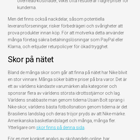
overhead-kostnader, vilket ofta resulterar i lägre priser för
kunderna.
Men det finns också nackdelar, såsom potentiella
leveransförseningar, risker förbedrägeri och svårigheter att
prova produkter innan köp. För att motverka detta använder
många företag säkra betalningslösningar som PayPal eller
Klarna, och erbjuder returpolicyer för ökad trygghet.
Skor på nätet
Bland de många skor som går att finna på nätet har Nike blivit
en stor vinnare. Många söker bättre priser på bra varor. Det är
ett av världens kändaste varumärken alla kategorier och
sponsrar flera av världens största idrottsstjärnor och lag.
Världens snabbaste man genom tiderna Usain Bolt sprang i
Nike-skor, världens bästa fotbollsnation genom tiderna är det
Brasiliens landslag och deras tröjor pryds av att Nike-märke.
Amerikanska basketlandslaget och många, många fler.
Ytterligare om
skor finns på denna sida
.
För en mer konkret analys av skohandeln online, har