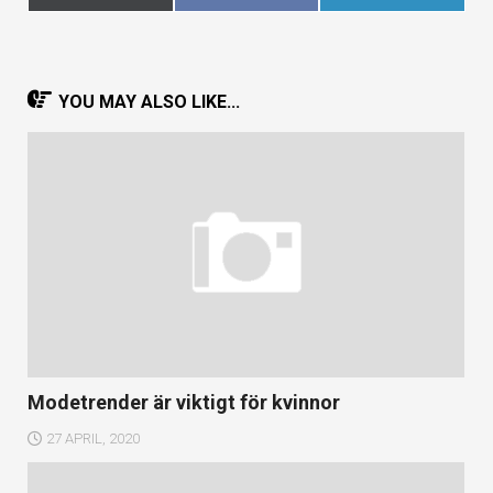
på
på
på
(Twitter)
YOU MAY ALSO LIKE...
Modetrender är viktigt för kvinnor
27 APRIL, 2020