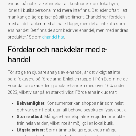
endast på nätet, vilket innebär att kostnader som lokalhyra,
löner till butikspersonal med mera inte finns. Det leder ofta till att
man kan ge lägre priser på sitt sortiment. Ehandel har fördelen
med att det räcker med att ha ett lager, men det är inte alla som
ens har det. Det finns de som bedriver ehandel, men med andras
produkter.” Se om
ehandel här
.
Fördelar och nackdelar med e-
handel
För att ge en djupare analys av e-handel, är det viktigt att inte
bara fokusera på fördelarna. Enligt en rapport från Ecommerce
Foundation ökade den globala e-handeln med över 16% under
2023, vilket visar på en stark tillväxt. Fördelarna inkluderar:
Bekvämlighet:
Konsumenter kan shoppa när som helst
och var som helst, utan att behöva besöka en fysisk butik.
Större utbud:
Många e-handelsplatser erbjuder produkter
från hela världen, vilket inte är möjligt i en lokal butik.
Lägsta priser:
Som nämnts tidigare, saknas många