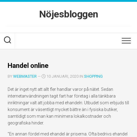
Skip
to
Nöjesbloggen
content
Handel online
BY
WEBMASTER
—
10 JANUARI, 2020 IN
SHOPPING
Det är inget nytt att allt fler handlar varor på nätet. Sedan
internetanvändningen tagit fart har företag i alla tänkbara
inriktningar valt att jobba med ehandeln. Utbudet som erbjuds till
konsument är väsentligt mycket bättre än i fysiska butiker,
samtidigt som man kan minimera lokalkostnader och
geografiska hinder.
”En annan fördel med ehandel är priserna. Ofta bedrivs ehandel