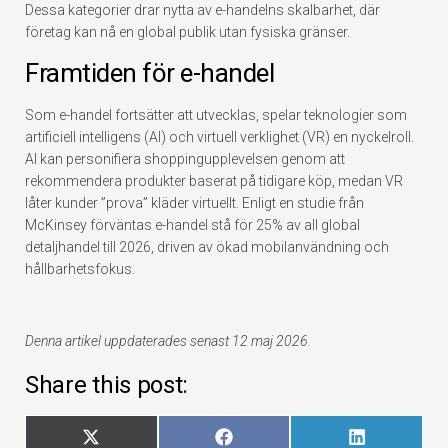
Dessa kategorier drar nytta av e-handelns skalbarhet, där
företag kan nå en global publik utan fysiska gränser.
Framtiden för e-handel
Som e-handel fortsätter att utvecklas, spelar teknologier som
artificiell intelligens (AI) och virtuell verklighet (VR) en nyckelroll.
AI kan personifiera shoppingupplevelsen genom att
rekommendera produkter baserat på tidigare köp, medan VR
låter kunder ”prova” kläder virtuellt. Enligt en studie från
McKinsey förväntas e-handel stå för 25% av all global
detaljhandel till 2026, driven av ökad mobilanvändning och
hållbarhetsfokus.
Denna artikel uppdaterades senast 12 maj 2026.
Share this post:
Dela
Dela
Dela
X
Facebook
LinkedIn