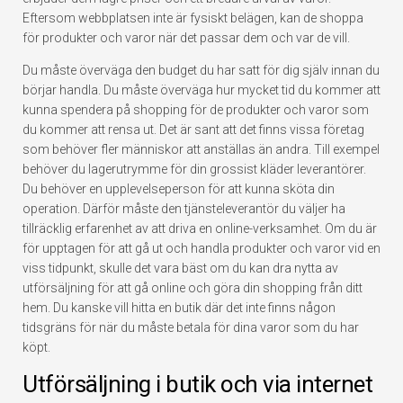
Eftersom webbplatsen inte är fysiskt belägen, kan de shoppa
för produkter och varor när det passar dem och var de vill.
Du måste överväga den budget du har satt för dig själv innan du
börjar handla. Du måste överväga hur mycket tid du kommer att
kunna spendera på shopping för de produkter och varor som
du kommer att rensa ut. Det är sant att det finns vissa företag
som behöver fler människor att anställas än andra. Till exempel
behöver du lagerutrymme för din grossist kläder leverantörer.
Du behöver en upplevelseperson för att kunna sköta din
operation. Därför måste den tjänsteleverantör du väljer ha
tillräcklig erfarenhet av att driva en online-verksamhet. Om du är
för upptagen för att gå ut och handla produkter och varor vid en
viss tidpunkt, skulle det vara bäst om du kan dra nytta av
utförsäljning för att gå online och göra din shopping från ditt
hem. Du kanske vill hitta en butik där det inte finns någon
tidsgräns för när du måste betala för dina varor som du har
köpt.
Utförsäljning i butik och via internet