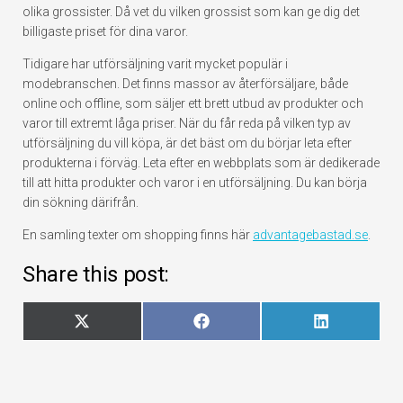
olika grossister. Då vet du vilken grossist som kan ge dig det
billigaste priset för dina varor.
Tidigare har utförsäljning varit mycket populär i
modebranschen. Det finns massor av återförsäljare, både
online och offline, som säljer ett brett utbud av produkter och
varor till extremt låga priser. När du får reda på vilken typ av
utförsäljning du vill köpa, är det bäst om du börjar leta efter
produkterna i förväg. Leta efter en webbplats som är dedikerade
till att hitta produkter och varor i en utförsäljning. Du kan börja
din sökning därifrån.
En samling texter om shopping finns här
advantagebastad.se
.
Share this post:
Dela
Dela
Dela
X
Facebook
LinkedIn
på
på
på
(Twitter)