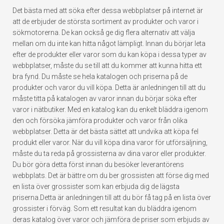
Det bästa med att söka efter dessa webbplatser på internet är
att de erbjuder de största sortiment av produkter och varor i
sökmotorerna. De kan också ge dig flera alternativ att välja
mellan om du inte kan hitta något lämpligt. Innan du börjar leta
efter de produkter eller varor som du kan köpa i dessa typer av
webbplatser, måste du se till att du kommer att kunna hitta ett
bra fynd. Du måste se hela katalogen och priserna på de
produkter och varor du vill köpa. Detta är anledningen till att du
måste titta på katalogen av varor innan du börjar söka efter
varor i nätbutiker. Med en katalog kan du enkelt bläddra igenom
den och försöka jämföra produkter och varor från olika
webbplatser. Detta är det bästa sättet att undvika att köpa fel
produkt eller varor. När du vill köpa dina varor för utförsäljning,
måste du ta reda på grossisterna av dina varor eller produkter.
Du bör göra detta först innan du besöker leverantörens
webbplats. Det är bättre om du ber grossisten att förse dig med
en lista över grossister som kan erbjuda dig de lägsta
priserna.Detta är anledningen till att du bör få tag på en lista över
grossister i förväg. Som ett resultat kan du bläddra igenom
deras katalog över varor och jämföra de priser som erbjuds av