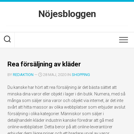
Skip
to
Nöjesbloggen
content
Rea försäljning av kläder
BY
REDAKTION
—
28 MAJ, 2020 IN
SHOPPING
Du kanske har hört att rea försäljning är det bästa sättet att
minska dina varor eller objekt i lager i din butik. Numera, med så
många som säljer sina varor och objekt via internet, är det inte
svårt att hitta massor av olika webbplatser som erbjuder avslut
försäljning i olika kategorier. Människor som säljer i
detaljhandeln kläder industrin kanske föredrar att gå med
online-webbplatser. Detta beror på att online-leverantörer
erbjuder dem lägre priser och ett bredare urval av varor.