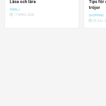
Läsa och lära
Tips för
tröjor
FAMILJ
17 MARS, 2023
SHOPPING
29 JULI, 