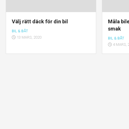
Välj rätt däck för din bil
Måla bile
smak
BIL & BÅT
13 MARS, 2020
BIL & BÅT
4 MARS, 