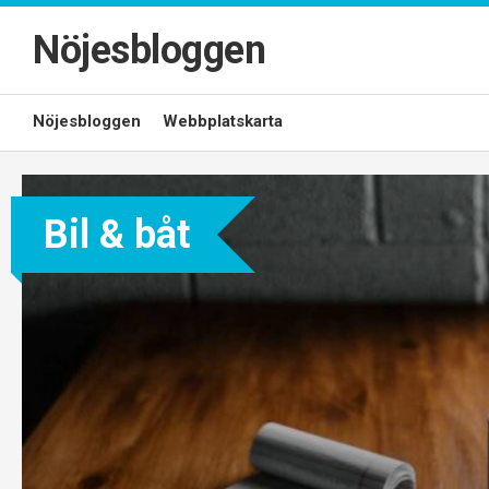
Skip
to
Nöjesbloggen
content
Nöjesbloggen
Webbplatskarta
Bil & båt