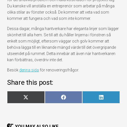
Du kanske vill anställa en entreprenör som arbetar på många
olika stilar av fönster också. De kommer att veta vad som
kommer att fungera och vad som inte kommer.
Dessa dagar, många hantverkare har eleganta linjer som lägger
skönhet till alla hem. Se till att du håller linjerna i fönstren så
enkelt som möjligt, eftersom väggar och golv kommer att
behöva lägga till en liknande mängd värde till det övergripande
utseendet på rummet. Detta innebär att även när hantverkaren
kan förbättras, överdriv inte det.
Besök
denna sida
för renoveringsfrågor.
Share this post:
Dela
Dela
Dela
X
Facebook
LinkedIn
på
på
på
(Twitter)
YOU MAY ALSO LIKE...