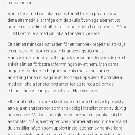
renoveringar.
Kontrollera med din lokala butik för att ta reda på om de bär
detta alternativ, eller fråga om de skulle överväga alternativet
som en del av din rabatt för att köpa fönstret i deras butik. Så se
till att kontrollera med din lokala fönstertillverkare.
Ett sätt att minska kostnaden för ett hantverk projekt är att välja
en entreprenör som erbjuder finansieringsalternativ.
Hantverkare fönster är alltid ganska populär eftersom de ger ett
enkelt sätt att förbättra utformningen av ett hem. Men deras
höga kostnader och begränsade alternativ kan vara en
anledning för en husägare att fördröja köpa dem. Kontrollera
med din lokala fönsterleverantör för att ta reda på om de
erbjuder finansieringsalternativ för Hantverkaren.
Ett annat sätt att minska kostnaderna för ett hantverk projekt är
att välja en entreprenör som är skicklig i installationen av duktig
hantverkare. Medan vissa glasmästare har en ganska enkel stil
av fönster, många entreprenörer kommer att rekommendera att
du anställer någon som upplevt installationen av hantverkare
för att undvika problem och hålla kostnaden för projektet låg.