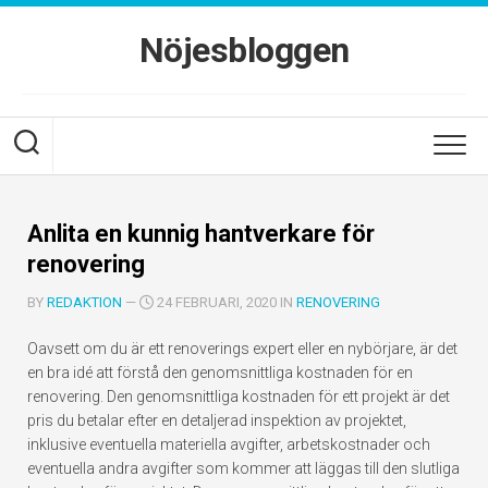
Skip
to
Nöjesbloggen
content
Anlita en kunnig hantverkare för
renovering
BY
REDAKTION
—
24 FEBRUARI, 2020 IN
RENOVERING
Oavsett om du är ett renoverings expert eller en nybörjare, är det
en bra idé att förstå den genomsnittliga kostnaden för en
renovering. Den genomsnittliga kostnaden för ett projekt är det
pris du betalar efter en detaljerad inspektion av projektet,
inklusive eventuella materiella avgifter, arbetskostnader och
eventuella andra avgifter som kommer att läggas till den slutliga