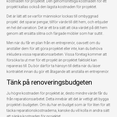
kostnaden för projektet. Den genomsnittliga kostnaden för ett
projekt kallas också den lägsta kostnaden för projektet.
Det är lätt att se varför människor lockas till ombyggnad
projekt: det sparar pengar, tillför värde till ditt hem, och erbjuder
en hel del variation. Det är ett bra sätt att öka värdet på ditt hem
genom att ersätta slitna och färgade möbler som har suttit .
Men när du får en plan från en entreprenör, oavsett om du
anställer dem för att göra projektet eller inte, kan du behöva
inkludera vissa reparationsarbeten. Vissa företag kommer att
försöka ta ut mer för ett projekt än projektet faktiskt kan
repareras till. Du bör därför ta hänsyn till detta när du läser
kontraktet innan du gör ett åtagande att anställa en entreprenör.
Tänk på renoveringsbudgeten
Ju högre kostnaden för projektet är, desto mindre värde får du
från reparationsarbetet. Detta innebär att det är vettigt att bygga
projektet i budgeten. Om du har en budget som är för liten för att
täcka reparationskostnaderna, kanske du vill kolla in andra sätt
att sänka kostnaden för projektet.