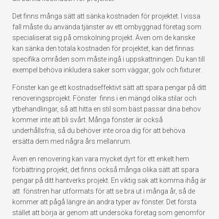
Det finns många sätt att sänka kostnaden för projektet. I vissa
fall måste du använda tjänster av ett ombyggnad företag som
specialiserat sig på omskolning projekt. Även om de kanske
kan sänka den totala kostnaden för projektet, kan det finnas
specifika områden som måste ingå i uppskattningen. Du kan till
exempel behöva inkludera saker som väggar, golv och fixturer.
Fönster kan ge ett kostnadseffektivt sätt att spara pengar på ditt
renoveringsprojekt. Fönster finns i en mängd olika stilar och
ytbehandlingar, så att hitta en stil som bäst passar dina behov
kommer inte att bli svårt. Många fönster är också
underhållsfria, så du behöver inte oroa dig för att behöva
ersätta dem med några års mellanrum.
Även en renovering kan vara mycket dyrt för ett enkelt hem
förbättring projekt, det finns också många olika sätt att spara
pengar på ditt hantverks projekt. En viktig sak att komma ihåg är
att fönstren har utformats för att se bra ut i många år, så de
kommer att pågå längre än andra typer av fönster. Det första
stället att börja är genom att undersöka företag som genomför